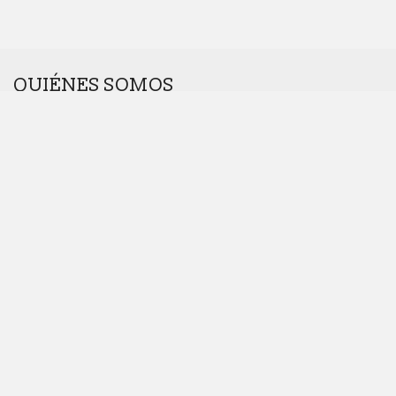
QUIÉNES SOMOS
Somos una agencia interdisciplinar.
Nos gustan los retos. Cuanto más raros, mejor.
Dinos hola en
hola@introcomunicacion.com
Principios, propósito y valores
Política de desarrollo sostenible
INTRO Publicidad y Comunicación S.A. -