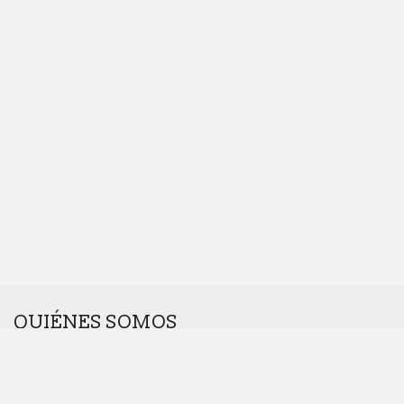
QUIÉNES SOMOS
Somos una agencia interdisciplinar.
Nos gustan los retos. Cuanto más raros, mejor.
Dinos hola en
hola@introcomunicacion.com