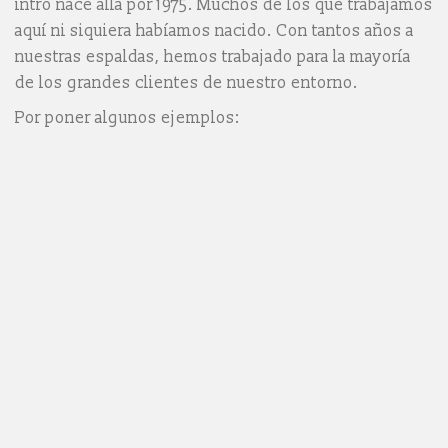
intro nace allá por 1975. Muchos de los que trabajamos
aquí ni siquiera habíamos nacido. Con tantos años a
nuestras espaldas, hemos trabajado para la mayoría
de los grandes clientes de nuestro entorno.
Por poner algunos ejemplos:
Oficina de Prevención
de Residuos y de
Impulso a la Economía
Circular
Alinar