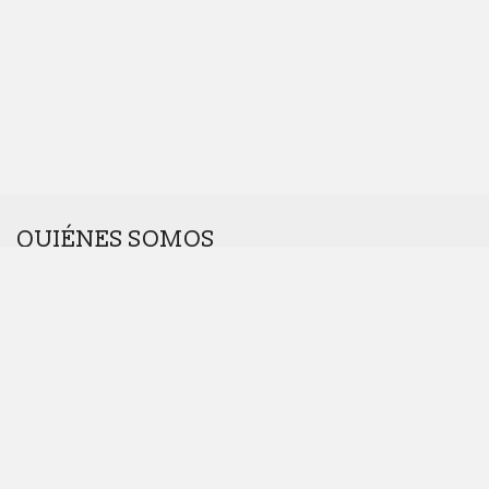
QUIÉNES SOMOS
Somos una agencia interdisciplinar.
Nos gustan los retos. Cuanto más raros, mejor.
Dinos hola en
hola@introcomunicacion.com
Principios, propósito y valores